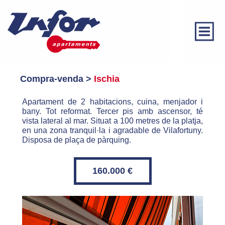
Des de 1974 al vostre
Compra-
venda >
I
schia
servei
Administració de finques
Apartament de 2 habitacions, cuina, menjador i
bany. Tot reformat. Tercer pis amb ascensor, té
vista lateral al mar. Situat a 100 metres de la platja,
Compra-venda
en una zona tranquil·la i agradable de Vilafortuny.
Disposa de plaça de pàrquing.
Lloguer
Contacte
160.000 €