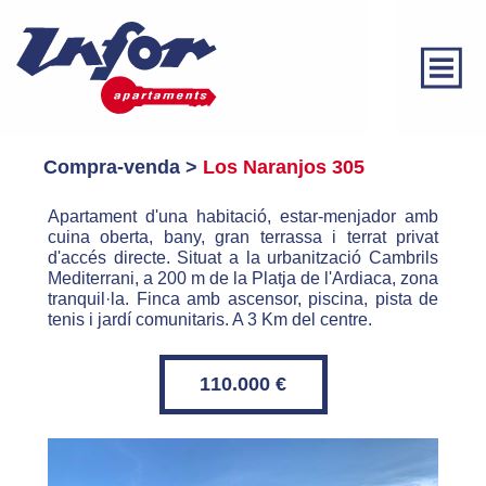
Des de 1974 al vostre
Compra-
venda >
Los Naranjos
305
servei
Apartament d'una habitació, estar-menjador amb
Administració de finques
cuina oberta, bany, gran terrassa i terrat privat
d'accés directe. Situat a la urbanització Cambrils
Compra-venda
Mediterrani, a 200 m de la Platja de l'Ardiaca, zona
tranquil·la. Finca amb ascensor, piscina, pista de
Lloguer
tenis i jardí comunitaris. A 3 Km del centre.
Contacte
110.000 €